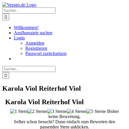
Zum
Inhalt
Suche
springen
nach:
Willkommen!
Ausflugsziele suchen
Login
Anmelden
Registrieren
Passwort zurücksetzen
Suche
nach:
Karola Viol Reiterhof Viol
Karola Viol Reiterhof Viol
Bisher
keine Bewertung.
Selber schon besucht? Dann einfach zum Bewerten den
passenden Stern anklicken.