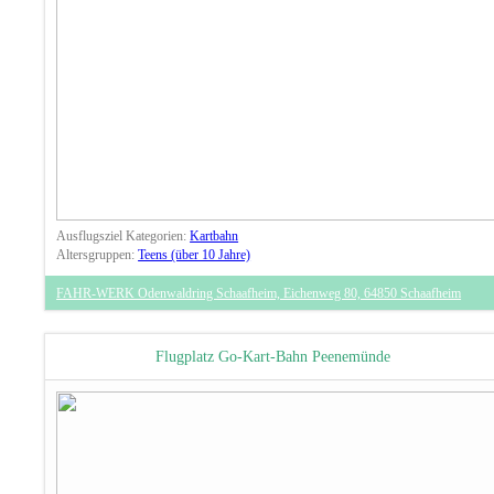
Ausflugsziel Kategorien:
Kartbahn
Altersgruppen:
Teens (über 10 Jahre)
FAHR-WERK Odenwaldring Schaafheim, Eichenweg 80, 64850 Schaafheim
Flugplatz Go-Kart-Bahn Peenemünde