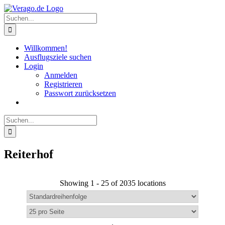
Zum
Inhalt
Suche
springen
nach:
Willkommen!
Ausflugsziele suchen
Login
Anmelden
Registrieren
Passwort zurücksetzen
Suche
nach:
Reiterhof
Showing 1 - 25 of 2035 locations