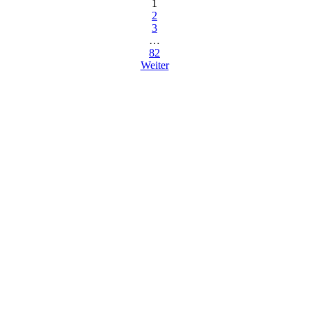
1
2
3
…
82
Weiter