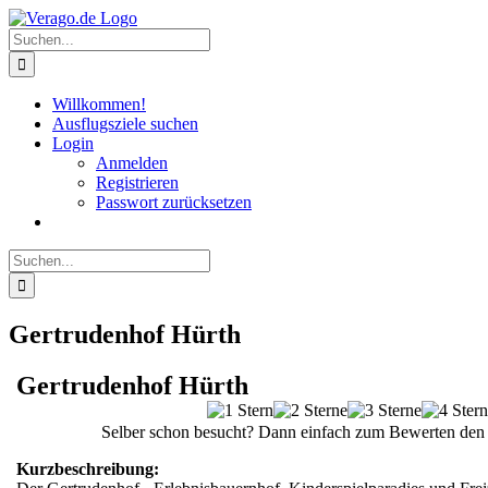
Zum
Inhalt
Suche
springen
nach:
Willkommen!
Ausflugsziele suchen
Login
Anmelden
Registrieren
Passwort zurücksetzen
Suche
nach:
Gertrudenhof Hürth
Gertrudenhof Hürth
Selber schon besucht? Dann einfach zum Bewerten den 
Kurzbeschreibung: