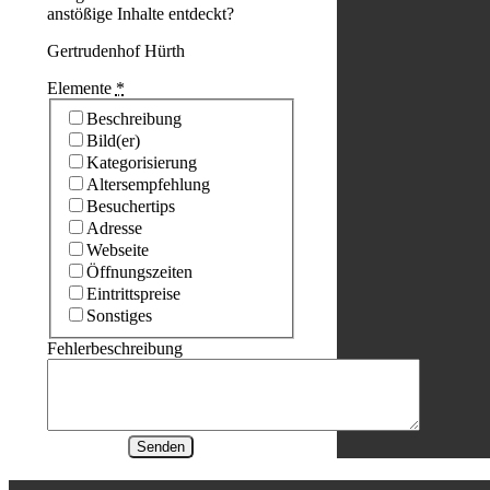
anstößige Inhalte entdeckt?
Gertrudenhof Hürth
Elemente
*
Beschreibung
Bild(er)
Kategorisierung
Altersempfehlung
Besuchertips
Adresse
Webseite
Öffnungszeiten
Eintrittspreise
Sonstiges
Fehlerbeschreibung
Senden