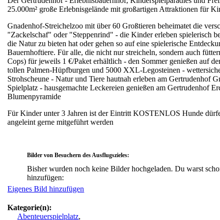
Der Gertrudenhof - Erlebnisbauernhof, Kinderspielparadies und Frei
25.000m² große Erlebnisgelände mit großartigen Attraktionen für Ki
Gnadenhof-Streichelzoo mit über 60 Großtieren beheimatet die versc
"Zackelschaf" oder "Steppenrind" - die Kinder erleben spielerisch be
die Natur zu bieten hat oder gehen so auf eine spielerische Entdecku
Bauernhoftiere. Für alle, die nicht nur streicheln, sondern auch fütter
Cops) für jeweils 1 €/Paket erhältlich - den Sommer genießen auf
tollen Palmen-Hüpfburgen und 5000 XXL-Legosteinen - wettersiche
Strohscheune - Natur und Tiere hautnah erleben am Gertrudenhof G
Spielplatz - hausgemachte Leckereien genießen am Gertrudenhof Er
Blumenpyramide
Für Kinder unter 3 Jahren ist der Eintritt KOSTENLOS Hunde dürf
angeleint gerne mitgeführt werden
Bilder von Besuchern des Ausflugszieles:
Bisher wurden noch keine Bilder hochgeladen. Du warst scho
hinzufügen:
Eigenes Bild hinzufügen
Kategorie(n):
Abenteuerspielplatz
,