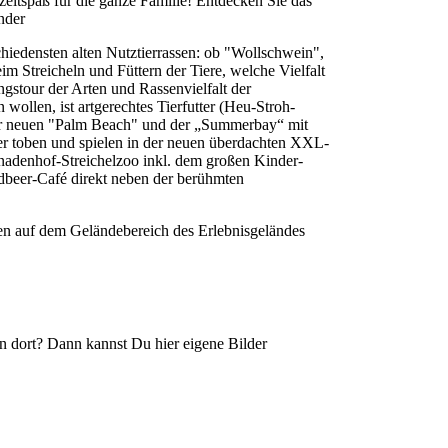
zeitspaß für die ganze Familie! Entdecken Sie das
nder
hiedensten alten Nutztierrassen: ob "Wollschwein",
im Streicheln und Füttern der Tiere, welche Vielfalt
ngstour der Arten und Rassenvielfalt der
n wollen, ist artgerechtes Tierfutter (Heu-Stroh-
 der neuen "Palm Beach" und der „Summerbay“ mit
r toben und spielen in der neuen überdachten XXL-
nadenhof-Streichelzoo inkl. dem großen Kinder-
dbeer-Café direkt neben der berühmten
en auf dem Geländebereich des Erlebnisgeländes
n dort? Dann kannst Du hier eigene Bilder