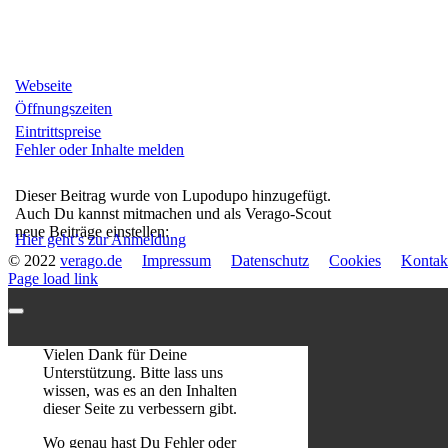
Webseite
Öffnungszeiten
Eintrittspreise
Fehler oder Inhalte melden
Dieser Beitrag wurde von Lupodupo hinzugefügt.
Auch Du kannst mitmachen und als Verago-Scout
neue Beiträge einstellen:
Hier geht’s zur Anmeldung
© 2022
verago.de
Impressum
Datenschutz
Cookies
Kontak
Page load link
Vielen Dank für Deine
Unterstützung. Bitte lass uns
wissen, was es an den Inhalten
dieser Seite zu verbessern gibt.
Wo genau hast Du Fehler oder