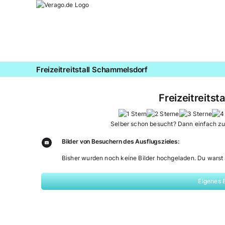
Zum
Inhalt
springen
Freizeitreitstall Schammelsdorf
Freizeitreits
Selber schon besucht? Dann einfach z
Bilder von Besuchern des Ausflugszieles:
Bisher wurden noch keine Bilder hochgeladen. Du warst 
Eigenes 