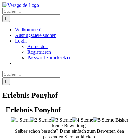
Zum
Inhalt
Suche
springen
nach:
Willkommen!
Ausflugsziele suchen
Login
Anmelden
Registrieren
Passwort zurücksetzen
Suche
nach:
Erlebnis Ponyhof
Erlebnis Ponyhof
Bisher
keine Bewertung.
Selber schon besucht? Dann einfach zum Bewerten den
passenden Stern anklicken.