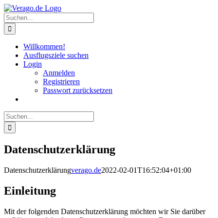
Zum
Inhalt
Suche
springen
nach:
Willkommen!
Ausflugsziele suchen
Login
Anmelden
Registrieren
Passwort zurücksetzen
Suche
nach:
Datenschutzerklärung
Datenschutzerklärung
verago.de
2022-02-01T16:52:04+01:00
Einleitung
Mit der folgenden Datenschutzerklärung möchten wir Sie darüber