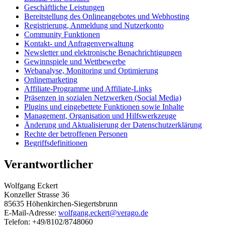
Geschäftliche Leistungen
Bereitstellung des Onlineangebotes und Webhosting
Registrierung, Anmeldung und Nutzerkonto
Community Funktionen
Kontakt- und Anfragenverwaltung
Newsletter und elektronische Benachrichtigungen
Gewinnspiele und Wettbewerbe
Webanalyse, Monitoring und Optimierung
Onlinemarketing
Affiliate-Programme und Affiliate-Links
Präsenzen in sozialen Netzwerken (Social Media)
Plugins und eingebettete Funktionen sowie Inhalte
Management, Organisation und Hilfswerkzeuge
Änderung und Aktualisierung der Datenschutzerklärung
Rechte der betroffenen Personen
Begriffsdefinitionen
Verantwortlicher
Wolfgang Eckert
Konzeller Strasse 36
85635 Höhenkirchen-Siegertsbrunn
E-Mail-Adresse:
wolfgang.eckert@verago.de
Telefon: +49/8102/8748060