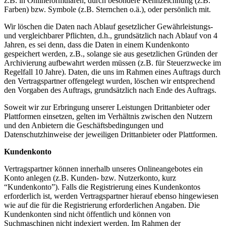
z.B. in Onlineformularen, durch besondere Kennzeichnung (z.B.
Farben) bzw. Symbole (z.B. Sternchen o.ä.), oder persönlich mit.
Wir löschen die Daten nach Ablauf gesetzlicher Gewährleistungs-
und vergleichbarer Pflichten, d.h., grundsätzlich nach Ablauf von 4
Jahren, es sei denn, dass die Daten in einem Kundenkonto
gespeichert werden, z.B., solange sie aus gesetzlichen Gründen der
Archivierung aufbewahrt werden müssen (z.B. für Steuerzwecke im
Regelfall 10 Jahre). Daten, die uns im Rahmen eines Auftrags durch
den Vertragspartner offengelegt wurden, löschen wir entsprechend
den Vorgaben des Auftrags, grundsätzlich nach Ende des Auftrags.
Soweit wir zur Erbringung unserer Leistungen Drittanbieter oder
Plattformen einsetzen, gelten im Verhältnis zwischen den Nutzern
und den Anbietern die Geschäftsbedingungen und
Datenschutzhinweise der jeweiligen Drittanbieter oder Plattformen.
Kundenkonto
Vertragspartner können innerhalb unseres Onlineangebotes ein
Konto anlegen (z.B. Kunden- bzw. Nutzerkonto, kurz
“Kundenkonto”). Falls die Registrierung eines Kundenkontos
erforderlich ist, werden Vertragspartner hierauf ebenso hingewiesen
wie auf die für die Registrierung erforderlichen Angaben. Die
Kundenkonten sind nicht öffentlich und können von
Suchmaschinen nicht indexiert werden. Im Rahmen der