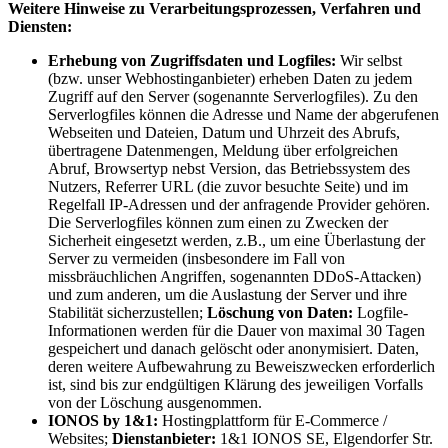
Weitere Hinweise zu Verarbeitungsprozessen, Verfahren und
Diensten:
Erhebung von Zugriffsdaten und Logfiles:
Wir selbst
(bzw. unser Webhostinganbieter) erheben Daten zu jedem
Zugriff auf den Server (sogenannte Serverlogfiles). Zu den
Serverlogfiles können die Adresse und Name der abgerufenen
Webseiten und Dateien, Datum und Uhrzeit des Abrufs,
übertragene Datenmengen, Meldung über erfolgreichen
Abruf, Browsertyp nebst Version, das Betriebssystem des
Nutzers, Referrer URL (die zuvor besuchte Seite) und im
Regelfall IP-Adressen und der anfragende Provider gehören.
Die Serverlogfiles können zum einen zu Zwecken der
Sicherheit eingesetzt werden, z.B., um eine Überlastung der
Server zu vermeiden (insbesondere im Fall von
missbräuchlichen Angriffen, sogenannten DDoS-Attacken)
und zum anderen, um die Auslastung der Server und ihre
Stabilität sicherzustellen;
Löschung von Daten:
Logfile-
Informationen werden für die Dauer von maximal 30 Tagen
gespeichert und danach gelöscht oder anonymisiert. Daten,
deren weitere Aufbewahrung zu Beweiszwecken erforderlich
ist, sind bis zur endgültigen Klärung des jeweiligen Vorfalls
von der Löschung ausgenommen.
IONOS by 1&1:
Hostingplattform für E-Commerce /
Websites;
Dienstanbieter:
1&1 IONOS SE, Elgendorfer Str.