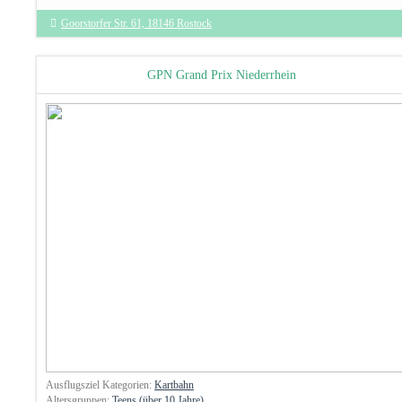
Goorstorfer Str. 61, 18146 Rostock
GPN Grand Prix Niederrhein
Ausflugsziel Kategorien:
Kartbahn
Altersgruppen:
Teens (über 10 Jahre)