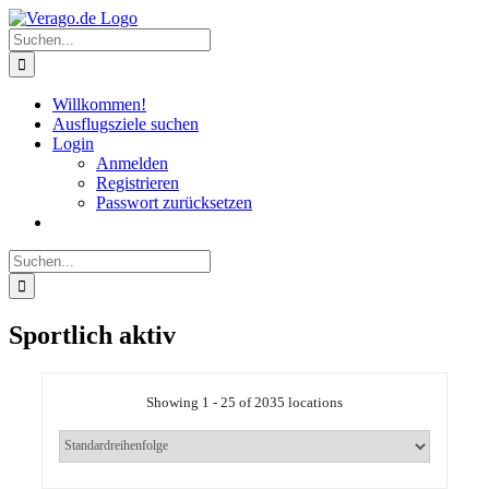
Zum
Inhalt
Suche
springen
nach:
Willkommen!
Ausflugsziele suchen
Login
Anmelden
Registrieren
Passwort zurücksetzen
Suche
nach:
Sportlich aktiv
Showing 1 - 25 of 2035 locations