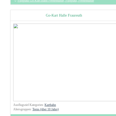
Flugplatz Go-Kart-Bahn Peenemünde, Flugplatz, Peenemünde
Go-Kart Halle Fraureuth
Ausflugsziel Kategorien:
Kartbahn
Altersgruppen:
Teens (über 10 Jahre)