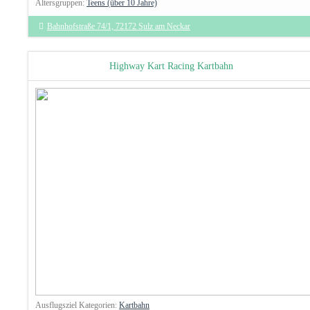
Altersgruppen:
Teens (über 10 Jahre)
Bahnhofstraße 74/1, 72172 Sulz am Neckar
Highway Kart Racing Kartbahn
Ausflugsziel Kategorien:
Kartbahn