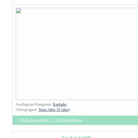
Ausflugsziel Kategorien:
Kartbahn
Altersgruppen:
Teens (über 10 Jahre)
Melli-Beese-Straße 1, 71063 Sindelfingen
Eco Kart GmbH