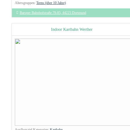
Altersgruppen:
Teens (über 10 Jahre)
Baroper Bahnhofstraße 79-85, 44225 Dortmund
Indoor Kartbahn Werther
Ausflugsziel Kategorien:
Kartbahn