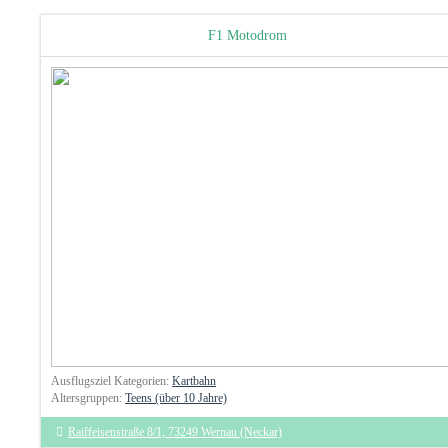
F1 Motodrom
Ausflugsziel Kategorien:
Kartbahn
Altersgruppen:
Teens (über 10 Jahre)
Raiffeisenstraße 8/1, 73249 Wernau (Neckar)