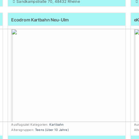
Sandkampstraße 70, 48432 Rheine
Ecodrom Kartbahn Neu-Ulm
e
Ausflugsziel Kategorien:
Kartbahn
Aus
Altersgruppen:
Teens (über 10 Jahre)
Al