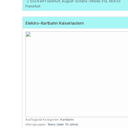
Eco Kart Frankfurt, August-Schanz-Straße 31a, 60433
Frankfurt
Elektro-Kartbahn Kaiserlautern
Ausflugsziel Kategorien:
Kartbahn
Altersgruppen:
Teens (über 10 Jahre)