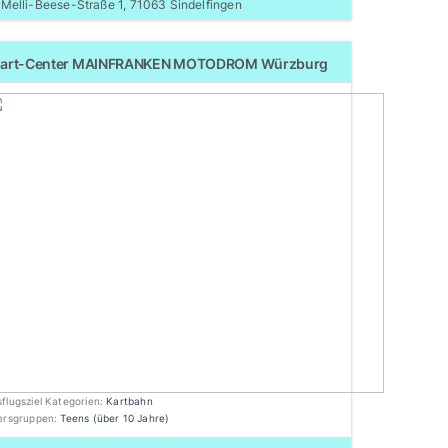
Melli-Beese-Straße 1, 71063 Sindelfingen
Kart-Center MAINFRANKEN MOTODROM Würzburg
flugsziel Kategorien:
Kartbahn
tersgruppen:
Teens (über 10 Jahre)