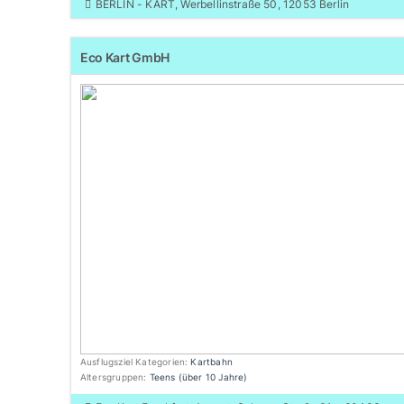
BERLIN - KART, Werbellinstraße 50, 12053 Berlin
Eco Kart GmbH
Ausflugsziel Kategorien:
Kartbahn
Altersgruppen:
Teens (über 10 Jahre)