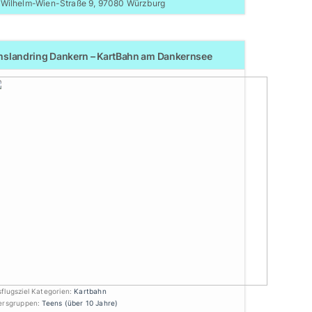
Wilhelm-Wien-Straße 9, 97080 Würzburg
slandring Dankern – KartBahn am Dankernsee
flugsziel Kategorien:
Kartbahn
tersgruppen:
Teens (über 10 Jahre)