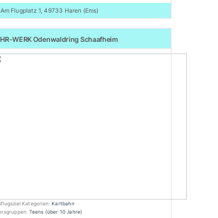
Am Flugplatz 1, 49733 Haren (Ems)
HR-WERK Odenwaldring Schaafheim
flugsziel Kategorien:
Kartbahn
tersgruppen:
Teens (über 10 Jahre)