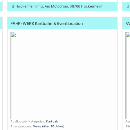
Hockenheimring, Am Motodrom, 68766 Hockenheim
FAHR-WERK Kartbahn & Eventlocation
FA
Ausflugsziel Kategorien:
Kartbahn
Aus
Altersgruppen:
Teens (über 10 Jahre)
Al