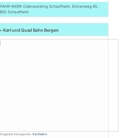
FAHR-WERK Odenwaldring Schaafheim, Eichenweg 80,
850 Schaafheim
-Kart und Quad Bahn Bergen
flugsziel Kategorien:
Kartbahn