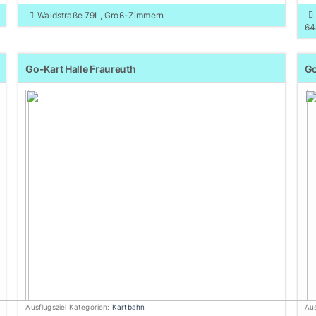
Waldstraße 79L, Groß-Zimmern
64
Go-Kart Halle Fraureuth
Go
Ausflugsziel Kategorien:
Kartbahn
Aus