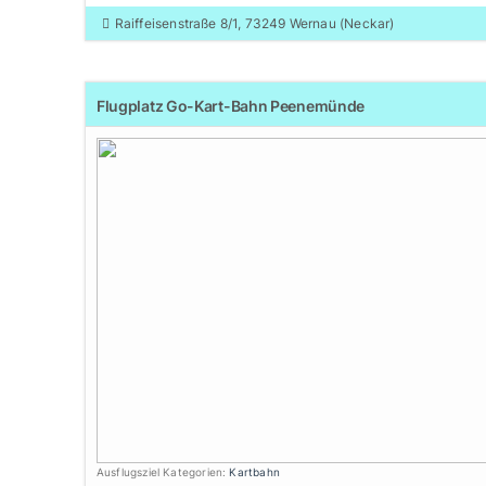
Raiffeisenstraße 8/1, 73249 Wernau (Neckar)
Flugplatz Go-Kart-Bahn Peenemünde
Ausflugsziel Kategorien:
Kartbahn