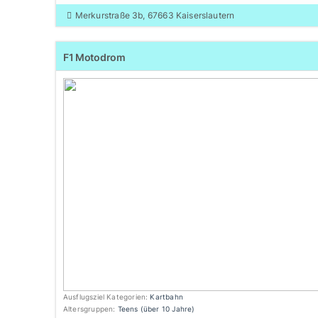
Merkurstraße 3b, 67663 Kaiserslautern
F1 Motodrom
Ausflugsziel Kategorien:
Kartbahn
Altersgruppen:
Teens (über 10 Jahre)