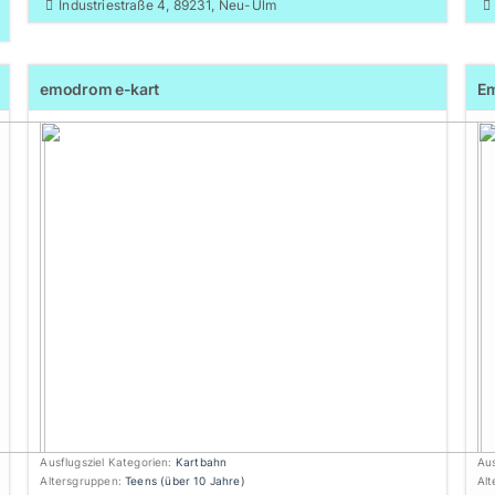
Industriestraße 4, 89231, Neu-Ulm
emodrom e-kart
Em
Ausflugsziel Kategorien:
Kartbahn
Aus
Altersgruppen:
Teens (über 10 Jahre)
Al