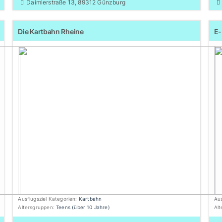
Daimlerstraße 13, 89312 Günzburg
Die Kartbahn Rheine
E-
Ausflugsziel Kategorien:
Kartbahn
Aus
Altersgruppen:
Teens (über 10 Jahre)
Al