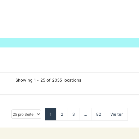
Showing 1 - 25 of 2035 locations
1
2
3
…
82
Weiter