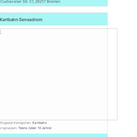
Cuxhavener Str. 31, 28217 Bremen
Kartbahn Sensadrom
flugsziel Kategorien:
Kartbahn
tersgruppen:
Teens (über 10 Jahre)