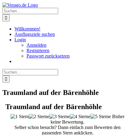
Zum
Inhalt
Suche
springen
nach:
Willkommen!
Ausflugsziele suchen
Login
Anmelden
Registrieren
Passwort zurücksetzen
Suche
nach:
Traumland auf der Bärenhöhle
Traumland auf der Bärenhöhle
Bisher
keine Bewertung.
Selber schon besucht? Dann einfach zum Bewerten den
passenden Stern anklicken.