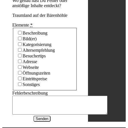
Wo genau hast Du Fehler oder
anstößige Inhalte entdeckt?
Traumland auf der Bärenhöhle
Elemente
*
Beschreibung
Bild(er)
Kategorisierung
Altersempfehlung
Besuchertips
Adresse
Webseite
Öffnungszeiten
Eintrittspreise
Sonstiges
Fehlerbeschreibung
Senden