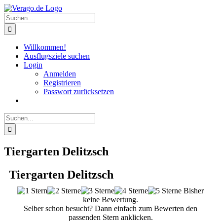
Zum
Inhalt
Suche
springen
nach:
Willkommen!
Ausflugsziele suchen
Login
Anmelden
Registrieren
Passwort zurücksetzen
Suche
nach:
Tiergarten Delitzsch
Tiergarten Delitzsch
Bisher
keine Bewertung.
Selber schon besucht? Dann einfach zum Bewerten den
passenden Stern anklicken.