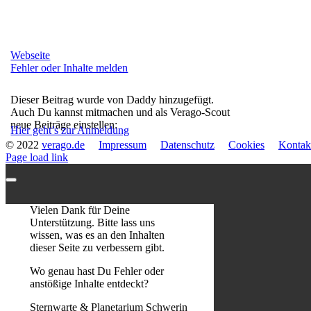
Webseite
Fehler oder Inhalte melden
Dieser Beitrag wurde von Daddy hinzugefügt.
Auch Du kannst mitmachen und als Verago-Scout
neue Beiträge einstellen:
Hier geht’s zur Anmeldung
© 2022
verago.de
Impressum
Datenschutz
Cookies
Kontak
Page load link
Vielen Dank für Deine
Unterstützung. Bitte lass uns
wissen, was es an den Inhalten
dieser Seite zu verbessern gibt.
Wo genau hast Du Fehler oder
anstößige Inhalte entdeckt?
Sternwarte & Planetarium Schwerin