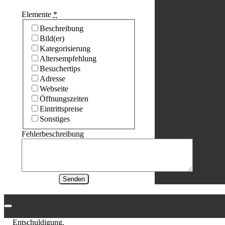
Elemente
*
Beschreibung
Bild(er)
Kategorisierung
Altersempfehlung
Besuchertips
Adresse
Webseite
Öffnungszeiten
Eintrittspreise
Sonstiges
Fehlerbeschreibung
Senden
Entschuldigung.