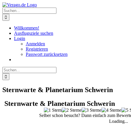
Zum
Inhalt
Suche
springen
nach:
Willkommen!
Ausflugsziele suchen
Login
Anmelden
Registrieren
Passwort zurücksetzen
Suche
nach:
Sternwarte & Planetarium Schwerin
Sternwarte & Planetarium Schwerin
Selber schon besucht? Dann einfach zum Bewerte
Loading...