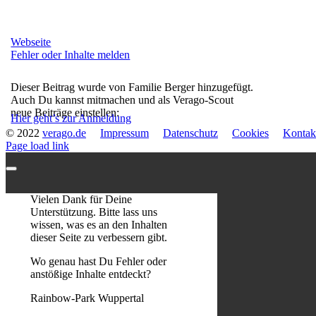
Webseite
Fehler oder Inhalte melden
Dieser Beitrag wurde von Familie Berger hinzugefügt.
Auch Du kannst mitmachen und als Verago-Scout
neue Beiträge einstellen:
Hier geht’s zur Anmeldung
© 2022
verago.de
Impressum
Datenschutz
Cookies
Kontak
Page load link
Vielen Dank für Deine
Unterstützung. Bitte lass uns
wissen, was es an den Inhalten
dieser Seite zu verbessern gibt.
Wo genau hast Du Fehler oder
anstößige Inhalte entdeckt?
Rainbow-Park Wuppertal