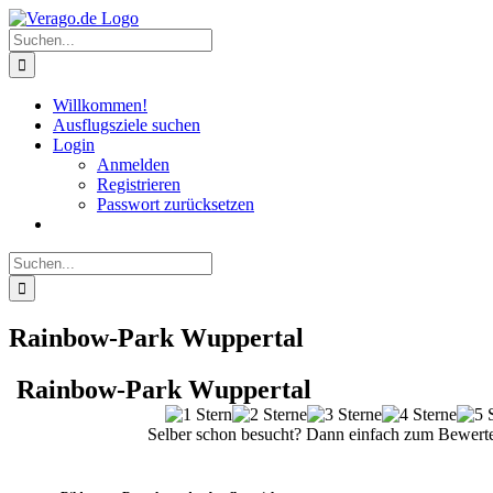
Zum
Inhalt
Suche
springen
nach:
Willkommen!
Ausflugsziele suchen
Login
Anmelden
Registrieren
Passwort zurücksetzen
Suche
nach:
Rainbow-Park Wuppertal
Rainbow-Park Wuppertal
Selber schon besucht? Dann einfach zum Bewerte