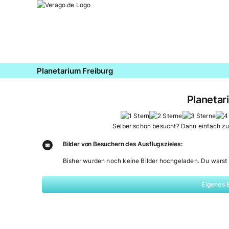
Zum
Inhalt
springen
Planetarium Freiburg
Planetar
Selber schon besucht? Dann einfach z
Bilder von Besuchern des Ausflugszieles:
Bisher wurden noch keine Bilder hochgeladen. Du warst 
Eigenes 