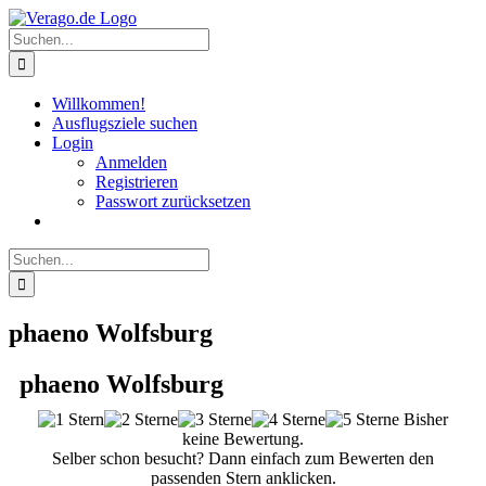
Zum
Inhalt
Suche
springen
nach:
Willkommen!
Ausflugsziele suchen
Login
Anmelden
Registrieren
Passwort zurücksetzen
Suche
nach:
phaeno Wolfsburg
phaeno Wolfsburg
Bisher
keine Bewertung.
Selber schon besucht? Dann einfach zum Bewerten den
passenden Stern anklicken.