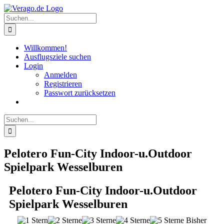
Zum
Inhalt
Suche
springen
nach:
Willkommen!
Ausflugsziele suchen
Login
Anmelden
Registrieren
Passwort zurücksetzen
Suche
nach:
Pelotero Fun-City Indoor-u.Outdoor
Spielpark Wesselburen
Pelotero Fun-City Indoor-u.Outdoor
Spielpark Wesselburen
Bisher