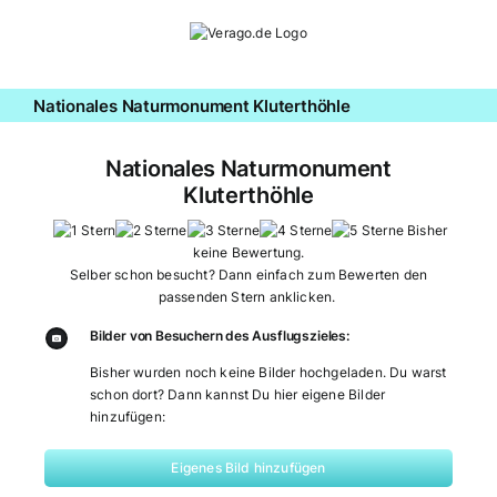
Zum
Inhalt
springen
Nationales Naturmonument Kluterthöhle
Nationales Naturmonument
Kluterthöhle
Bisher
keine Bewertung.
Selber schon besucht? Dann einfach zum Bewerten den
passenden Stern anklicken.
Bilder von Besuchern des Ausflugszieles:
Bisher wurden noch keine Bilder hochgeladen. Du warst
schon dort? Dann kannst Du hier eigene Bilder
hinzufügen:
Eigenes Bild hinzufügen