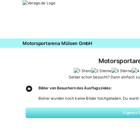
Zum
Inhalt
springen
Motorsportarena Mülsen GmbH
Motorsportar
Selber schon besucht? Dann einfach z
Bilder von Besuchern des Ausflugszieles:
Bisher wurden noch keine Bilder hochgeladen. Du warst 
Eigenes 