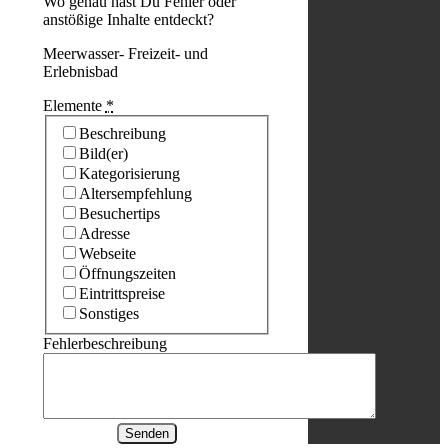
Wo genau hast Du Fehler oder
anstößige Inhalte entdeckt?
Meerwasser- Freizeit- und
Erlebnisbad
Elemente
*
Beschreibung
Bild(er)
Kategorisierung
Altersempfehlung
Besuchertips
Adresse
Webseite
Öffnungszeiten
Eintrittspreise
Sonstiges
Fehlerbeschreibung
Senden