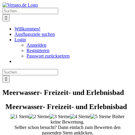
Zum
Inhalt
Suche
springen
nach:
Willkommen!
Ausflugsziele suchen
Login
Anmelden
Registrieren
Passwort zurücksetzen
Suche
nach:
Meerwasser- Freizeit- und Erlebnisbad
Meerwasser- Freizeit- und Erlebnisbad
Bisher
keine Bewertung.
Selber schon besucht? Dann einfach zum Bewerten den
passenden Stern anklicken.