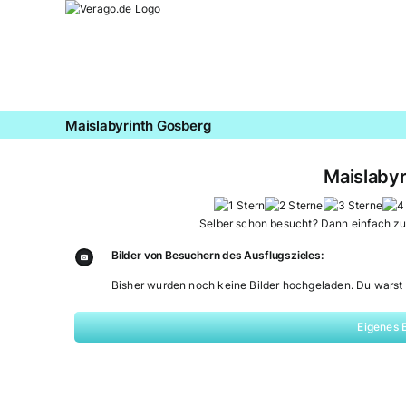
Zum
Inhalt
springen
Maislabyrinth Gosberg
Maislaby
Selber schon besucht? Dann einfach z
Bilder von Besuchern des Ausflugszieles:
Bisher wurden noch keine Bilder hochgeladen. Du warst 
Eigenes 