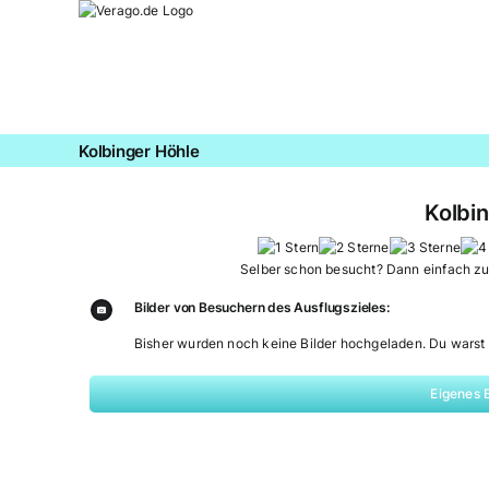
Zum
Inhalt
springen
Kolbinger Höhle
Kolbi
Selber schon besucht? Dann einfach z
Bilder von Besuchern des Ausflugszieles:
Bisher wurden noch keine Bilder hochgeladen. Du warst 
Eigenes 