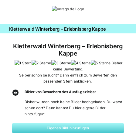
Zum
Inhalt
springen
Kletterwald Winterberg – Erlebnisberg Kappe
Kletterwald Winterberg – Erlebnisberg
Kappe
Bisher
keine Bewertung.
Selber schon besucht? Dann einfach zum Bewerten den
passenden Stern anklicken.
Bilder von Besuchern des Ausflugszieles:
Bisher wurden noch keine Bilder hochgeladen. Du warst
schon dort? Dann kannst Du hier eigene Bilder
hinzufügen:
Eigenes Bild hinzufügen