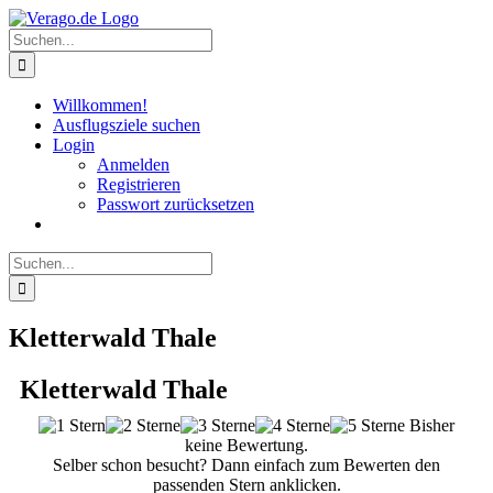
Zum
Inhalt
Suche
springen
nach:
Willkommen!
Ausflugsziele suchen
Login
Anmelden
Registrieren
Passwort zurücksetzen
Suche
nach:
Kletterwald Thale
Kletterwald Thale
Bisher
keine Bewertung.
Selber schon besucht? Dann einfach zum Bewerten den
passenden Stern anklicken.