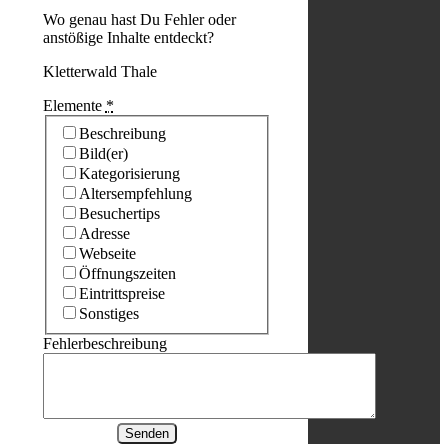
Wo genau hast Du Fehler oder
anstößige Inhalte entdeckt?
Kletterwald Thale
Elemente
*
Beschreibung
Bild(er)
Kategorisierung
Altersempfehlung
Besuchertips
Adresse
Webseite
Öffnungszeiten
Eintrittspreise
Sonstiges
Fehlerbeschreibung
Senden