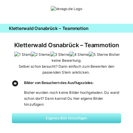
Zum
Inhalt
springen
Kletterwald Osnabrück – Teammotion
Kletterwald Osnabrück – Teammotion
Bisher
keine Bewertung.
Selber schon besucht? Dann einfach zum Bewerten den
passenden Stern anklicken.
Bilder von Besuchern des Ausflugszieles:
Bisher wurden noch keine Bilder hochgeladen. Du warst
schon dort? Dann kannst Du hier eigene Bilder
hinzufügen:
Eigenes Bild hinzufügen