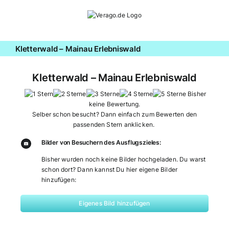
Zum
Inhalt
springen
Kletterwald – Mainau Erlebniswald
Kletterwald – Mainau Erlebniswald
Bisher
keine Bewertung.
Selber schon besucht? Dann einfach zum Bewerten den
passenden Stern anklicken.
Bilder von Besuchern des Ausflugszieles:
Bisher wurden noch keine Bilder hochgeladen. Du warst
schon dort? Dann kannst Du hier eigene Bilder
hinzufügen:
Eigenes Bild hinzufügen