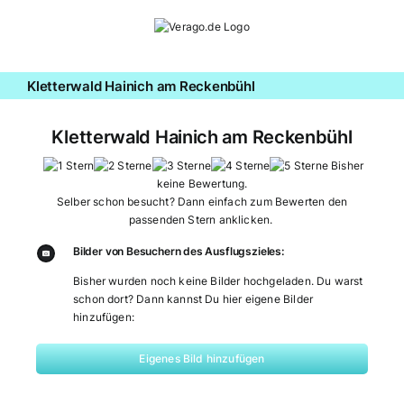
Zum
Inhalt
springen
Kletterwald Hainich am Reckenbühl
Kletterwald Hainich am Reckenbühl
Bisher
keine Bewertung.
Selber schon besucht? Dann einfach zum Bewerten den
passenden Stern anklicken.
Bilder von Besuchern des Ausflugszieles:
Bisher wurden noch keine Bilder hochgeladen. Du warst
schon dort? Dann kannst Du hier eigene Bilder
hinzufügen:
Eigenes Bild hinzufügen