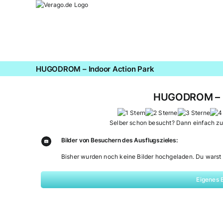
Zum
Inhalt
springen
HUGODROM – Indoor Action Park
HUGODROM – In
Selber schon besucht? Dann einfach z
Bilder von Besuchern des Ausflugszieles:
Bisher wurden noch keine Bilder hochgeladen. Du warst 
Eigenes 