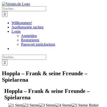
Zum
Inhalt
Suche
springen
nach:
Willkommen!
Ausflugsziele suchen
Login
Anmelden
Registrieren
Passwort zurücksetzen
Suche
nach:
Hoppla – Frank & seine Freunde –
Spielarena
Hoppla – Frank & seine Freunde –
Spielarena
Bisher