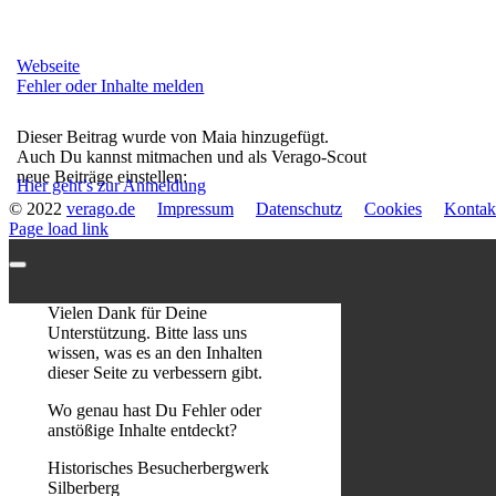
Webseite
Fehler oder Inhalte melden
Dieser Beitrag wurde von Maia hinzugefügt.
Auch Du kannst mitmachen und als Verago-Scout
neue Beiträge einstellen:
Hier geht’s zur Anmeldung
© 2022
verago.de
Impressum
Datenschutz
Cookies
Kontak
Page load link
Vielen Dank für Deine
Unterstützung. Bitte lass uns
wissen, was es an den Inhalten
dieser Seite zu verbessern gibt.
Wo genau hast Du Fehler oder
anstößige Inhalte entdeckt?
Historisches Besucherbergwerk
Silberberg