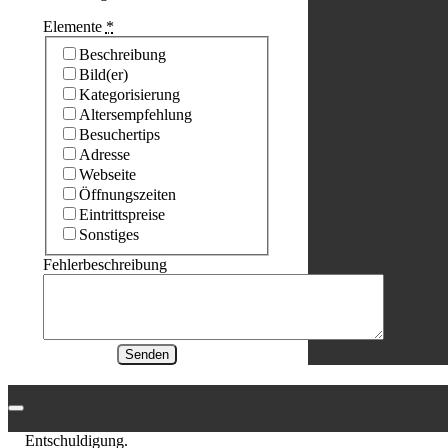
Elemente
*
Beschreibung
Bild(er)
Kategorisierung
Altersempfehlung
Besuchertips
Adresse
Webseite
Öffnungszeiten
Eintrittspreise
Sonstiges
Fehlerbeschreibung
Senden
Entschuldigung.