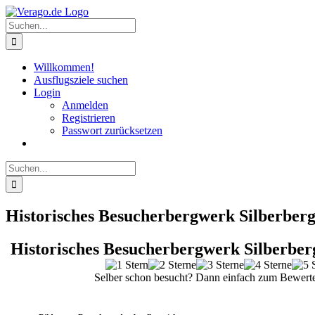
Zum
Inhalt
Suche
springen
nach:
Willkommen!
Ausflugsziele suchen
Login
Anmelden
Registrieren
Passwort zurücksetzen
Suche
nach:
Historisches Besucherbergwerk Silberber
Historisches Besucherbergwerk Silberber
Selber schon besucht? Dann einfach zum Bewerte