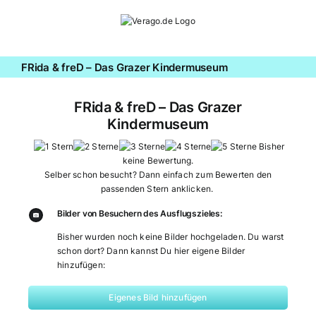
Zum
Inhalt
springen
FRida & freD – Das Grazer Kindermuseum
FRida & freD – Das Grazer
Kindermuseum
Bisher
keine Bewertung.
Selber schon besucht? Dann einfach zum Bewerten den
passenden Stern anklicken.
Bilder von Besuchern des Ausflugszieles:
Bisher wurden noch keine Bilder hochgeladen. Du warst
schon dort? Dann kannst Du hier eigene Bilder
hinzufügen:
Eigenes Bild hinzufügen