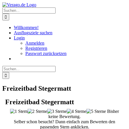
Zum
Inhalt
Suche
springen
nach:
Willkommen!
Ausflugsziele suchen
Login
Anmelden
Registrieren
Passwort zurücksetzen
Suche
nach:
Freizeitbad Stegermatt
Freizeitbad Stegermatt
Bisher
keine Bewertung.
Selber schon besucht? Dann einfach zum Bewerten den
passenden Stern anklicken.