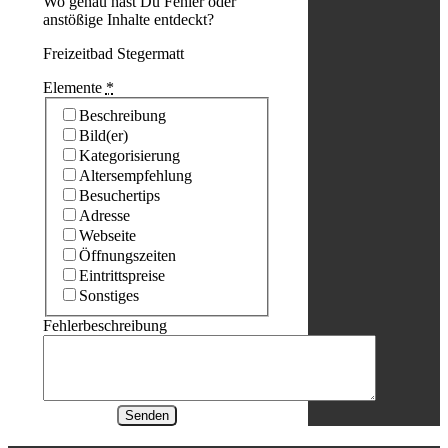
Wo genau hast Du Fehler oder
anstößige Inhalte entdeckt?
Freizeitbad Stegermatt
Elemente
*
Beschreibung
Bild(er)
Kategorisierung
Altersempfehlung
Besuchertips
Adresse
Webseite
Öffnungszeiten
Eintrittspreise
Sonstiges
Fehlerbeschreibung
Senden