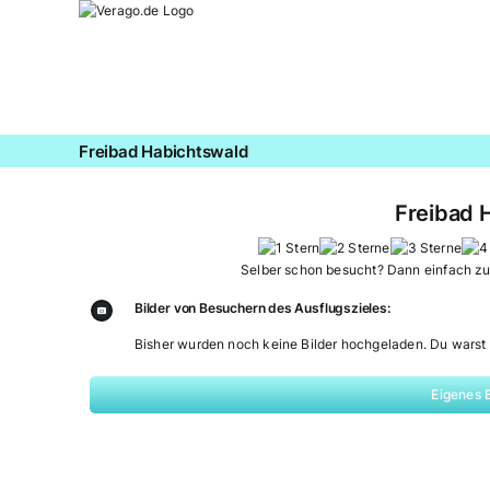
Zum
Inhalt
springen
Freibad Habichtswald
Freibad 
Selber schon besucht? Dann einfach z
Bilder von Besuchern des Ausflugszieles:
Bisher wurden noch keine Bilder hochgeladen. Du warst 
Eigenes 