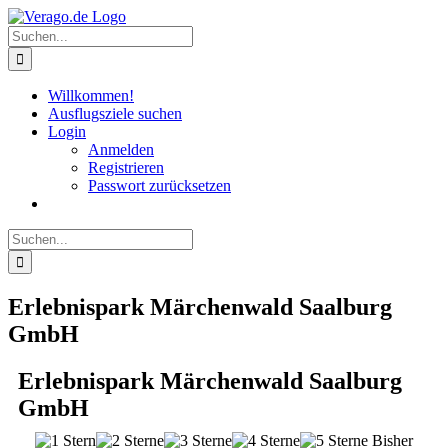
Zum
Inhalt
Suche
springen
nach:
Willkommen!
Ausflugsziele suchen
Login
Anmelden
Registrieren
Passwort zurücksetzen
Suche
nach:
Erlebnispark Märchenwald Saalburg
GmbH
Erlebnispark Märchenwald Saalburg
GmbH
Bisher