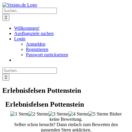
Zum
Inhalt
Suche
springen
nach:
Willkommen!
Ausflugsziele suchen
Login
Anmelden
Registrieren
Passwort zurücksetzen
Suche
nach:
Erlebnisfelsen Pottenstein
Erlebnisfelsen Pottenstein
Bisher
keine Bewertung.
Selber schon besucht? Dann einfach zum Bewerten den
passenden Stern anklicken.