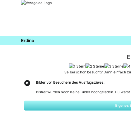
Zum
Inhalt
springen
Erdino
E
Selber schon besucht? Dann einfach z
Bilder von Besuchern des Ausflugszieles:
Bisher wurden noch keine Bilder hochgeladen. Du warst 
Eigenes 