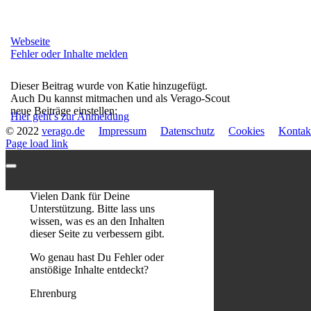
Webseite
Fehler oder Inhalte melden
Dieser Beitrag wurde von Katie hinzugefügt.
Auch Du kannst mitmachen und als Verago-Scout
neue Beiträge einstellen:
Hier geht’s zur Anmeldung
© 2022
verago.de
Impressum
Datenschutz
Cookies
Kontak
Page load link
Vielen Dank für Deine
Unterstützung. Bitte lass uns
wissen, was es an den Inhalten
dieser Seite zu verbessern gibt.
Wo genau hast Du Fehler oder
anstößige Inhalte entdeckt?
Ehrenburg