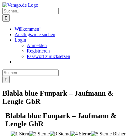
Zum
Inhalt
Suche
springen
nach:
Willkommen!
Ausflugsziele suchen
Login
Anmelden
Registrieren
Passwort zurücksetzen
Suche
nach:
Blabla blue Funpark – Jaufmann &
Lengle GbR
Blabla blue Funpark – Jaufmann &
Lengle GbR
Bisher