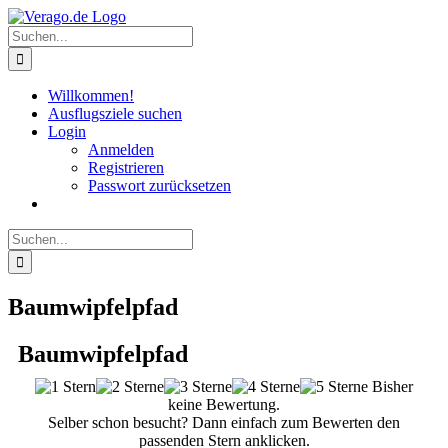
Zum
Inhalt
Suche
springen
nach:
Willkommen!
Ausflugsziele suchen
Login
Anmelden
Registrieren
Passwort zurücksetzen
Suche
nach:
Baumwipfelpfad
Baumwipfelpfad
Bisher
keine Bewertung.
Selber schon besucht? Dann einfach zum Bewerten den
passenden Stern anklicken.