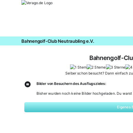
Zum
Inhalt
springen
Bahnengolf-Club Neutraubling e.V.
Bahnengolf-Clu
Selber schon besucht? Dann einfach z
Bilder von Besuchern des Ausflugszieles:
Bisher wurden noch keine Bilder hochgeladen. Du warst 
Eigenes 