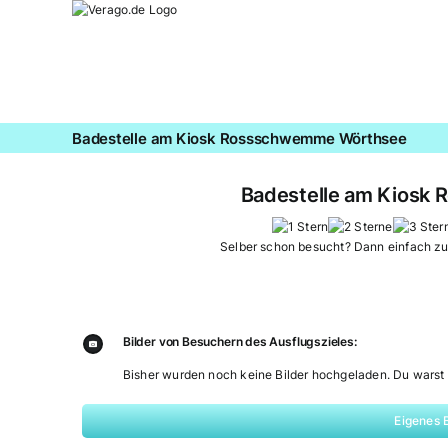
Zum
Inhalt
springen
Badestelle am Kiosk Rossschwemme Wörthsee
Badestelle am Kiosk
Selber schon besucht? Dann einfach z
Bilder von Besuchern des Ausflugszieles:
Bisher wurden noch keine Bilder hochgeladen. Du warst 
Eigenes 