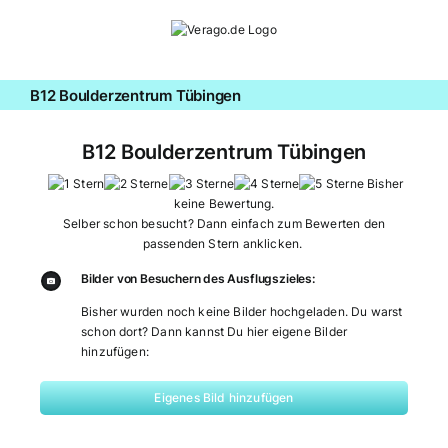
Zum
Inhalt
springen
B12 Boulderzentrum Tübingen
B12 Boulderzentrum Tübingen
Bisher
keine Bewertung.
Selber schon besucht? Dann einfach zum Bewerten den
passenden Stern anklicken.
Bilder von Besuchern des Ausflugszieles:
Bisher wurden noch keine Bilder hochgeladen. Du warst
schon dort? Dann kannst Du hier eigene Bilder
hinzufügen:
Eigenes Bild hinzufügen